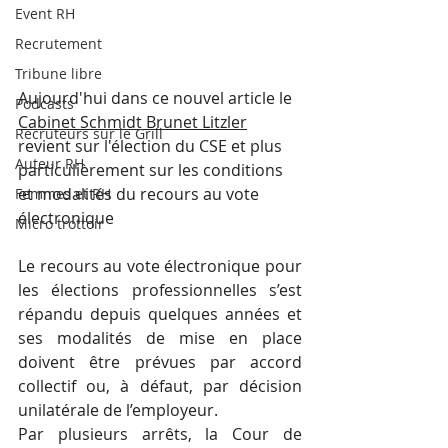
Event RH
Recrutement
Tribune libre
Aujourd'hui dans ce nouvel article le 
Podcasts
Cabinet Schmidt Brunet Litzler
Recruteurs sur le Grill
revient sur l'élection du CSE et plus 
Auteur RH
particulièrement sur les conditions 
et modalités du recours au vote 
Femmes et RH
électronique 
Micro trottoir
Le recours au vote électronique pour 
les élections professionnelles s’est 
répandu depuis quelques années et 
ses modalités de mise en place 
doivent être prévues par accord 
collectif ou, à défaut, par décision 
unilatérale de l’employeur.
Par plusieurs arrêts, la Cour de 