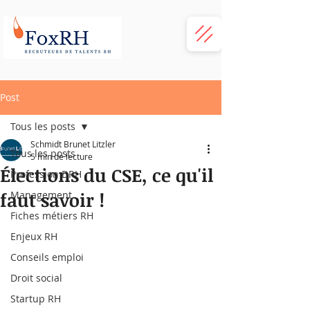
Post
Tous les posts
Schmidt Brunet Litzler
Tous les posts
5 min de lecture
Élections du CSE, ce qu'il
Profession DRH
faut savoir !
Management
Fiches métiers RH
Enjeux RH
Conseils emploi
Droit social
Startup RH