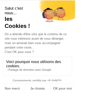
Dans un arrêt du 15 juin 2022, la 
Cour de cassation a précisé les 
modalités de l’affichage des résultats 
du scrutin dans l'hypothèse d'un 
vote exclusivement électronique
[9]
.
Dans cette affaire, un accord collectif 
organisait le recours au vote 
électronique pour les élections du 
CSE, un protocole d’accord 
préélectoral en détaillant les 
modalités. À l’issue du scrutin, le 
bureau de vote s'était réuni pour 
dépouiller les résultats.
Ces résultats avaient été imprimés 
dès l'issue des opérations de 
dépouillement, en présence des 