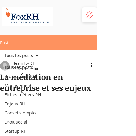
Post
Tous les posts
Team FoxRH
Tous les posts
3 min de lecture
La médiation en
Profession DRH
entreprise et ses enjeux
Management
Fiches métiers RH
Enjeux RH
Conseils emploi
Droit social
Startup RH