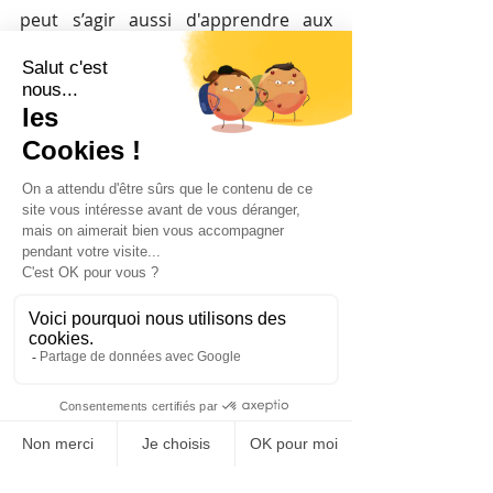
peut s’agir aussi d'apprendre aux 
dirigeants ou autres parties 
prenantes à agir eux-mêmes « en 
tant que tiers » ou encore à trouver 
dans la situation conflictuelle ce qui 
peut « faire tiers » pour dépasser les 
blocages qui surgissent au cours de 
toute négociation.
Comment la médiation s’intègre-t-
elle ou peut-elle s’intégrer dans le 
dialogue social ? 
Il n’y a pas de solution toute faite 
mais un ensemble de dispositifs 
adaptés selon les situations, la 
culture de l’entreprise et surtout 
selon son niveau de maturité sociale. 
Autant de facteurs à prendre en 