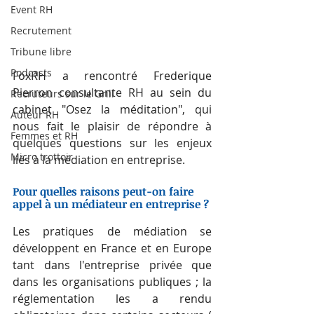
Event RH
Recrutement
Tribune libre
Podcasts
FoxRH a rencontré Frederique 
Pierron consultante RH au sein du 
Recruteurs sur le Grill
cabinet "Osez la méditation", qui 
Auteur RH
nous fait le plaisir de répondre à 
Femmes et RH
quelques questions sur les enjeux 
Micro trottoir
liés à la médiation en entreprise.
Pour quelles raisons peut-on faire 
appel à un médiateur en entreprise ?
Les pratiques de médiation se 
développent en France et en Europe 
tant dans l'entreprise privée que 
dans les organisations publiques ; la 
réglementation les a rendu 