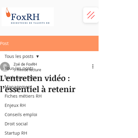
Post
Tous les posts
Zoé de FoxRH
Tous les posts
3 min de lecture
L'entretien vidéo :
Profession DRH
l’essentiel à retenir
Management
Fiches métiers RH
Enjeux RH
Conseils emploi
Droit social
Startup RH