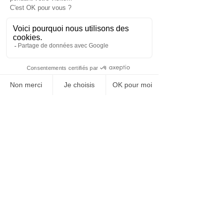
un ami, à la campagne … 
Généralement, les recruteurs 
proposent une vidéo expliquant les 
étapes à suivre avant l’entretien 
proprement dit. En ce qui concerne 
les questions à poser, rien ne 
change. Seules celles qui sont « 
superflues » ne sont pas posées par 
votre futur employeur. Au total, il y a 
entre 5 et 6 questions auxquelles 
vous devrez répondre le plus 
rapidement possible. 
Voici quelques conseils qui vous 
seront très utiles pour augmenter 
vos chances d’être embauché(e) :  
Entraînez-vous avec les exercices 