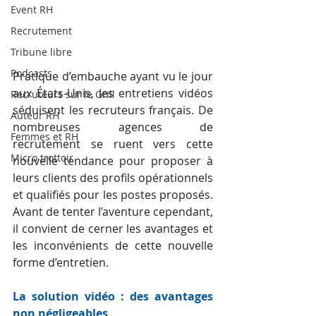
Event RH
Recrutement
Tribune libre
Podcasts
Pratique d’embauche ayant vu le jour 
aux États-Unis, les entretiens vidéos 
Recruteurs sur le Grill
séduisent les recruteurs français. De 
Auteur RH
nombreuses agences de 
Femmes et RH
recrutement se ruent vers cette 
Micro trottoir
nouvelle tendance pour proposer à 
leurs clients des profils opérationnels 
et qualifiés pour les postes proposés. 
Avant de tenter l’aventure cependant, 
il convient de cerner les avantages et 
les inconvénients de cette nouvelle 
forme d’entretien.
La solution vidéo : des avantages 
non négligeables