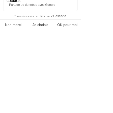
directement au management des 
entreprises ?
D’abord je suis heureux que cela soit 
pour vous un espoir. La réponse à 
votre question est oui : nous écrivons 
actuellement, avec ma collègue Cécile 
Roaux, toujours aux éditions du Seuil, 
un ouvrage analysant non seulement 
l’extrême proximité entre le 
management privé et le management 
public, mais montrant que c’est le 
management privé qui évolue vers le 
management public et non l’inverse 
comme le doxa dominante se plait à 
le croire. Nous en ferons la 
démonstration non pas à partir 
d’idées générales, mais en analysant 
les comportements concrets qui 