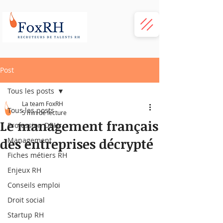
Post
Tous les posts
La team FoxRH
Tous les posts
5 min de lecture
Le management français
Profession DRH
des entreprises décrypté
Management
Fiches métiers RH
Enjeux RH
Conseils emploi
Droit social
Startup RH