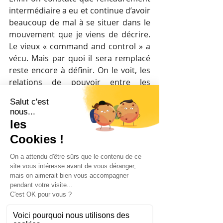
intermédiaire a eu et continue d’avoir 
beaucoup de mal à se situer dans le 
mouvement que je viens de décrire. 
Le vieux « command and control » a 
vécu. Mais par quoi il sera remplacé 
reste encore à définir. On le voit, les 
relations de pouvoir entre les 
différents niveaux de management- 
pour parler comme les sociologues - 
ont été substantiellement modifiées 
par cette crise. Mais il faut le redire, 
nul ne sait encore dans quelle 
configuration se stabiliseront ces 
relations de pouvoir.
5) Peut-on espérer un quatrième 
tome sur un autre sujet lié 