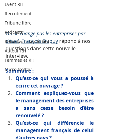
Event RH
Recrutement
Tribune libre
Podcasts
On ne change pas les entreprises par 
décret
, 
François Dupuy
 répond à nos 
Recruteurs sur le Grill
questions dans cette nouvelle 
Auteur RH
interview.
Femmes et RH
Micro trottoir
Sommaire : 
Qu’est-ce qui vous a poussé à 
écrire cet ouvrage ? 
Comment expliquez-vous que 
le management des entreprises 
a sans cesse besoin d’être 
renouvelé ?
Qu’est-ce qui différencie le 
management français de celui 
d’autres pays ?