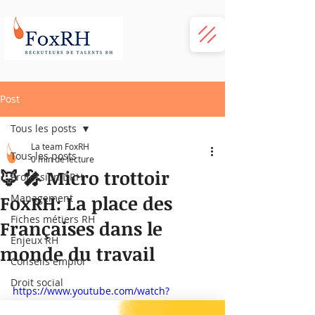
Post
Tous les posts
La team FoxRH
Tous les posts
0 min de lecture
🦊 🎤 Micro trottoir
Profession DRH
FoxRH: La place des
Management
Fiches métiers RH
Françaises dans le
Enjeux RH
monde du travail
Conseils emploi
Droit social
https://www.youtube.com/watch?
Startup RH
v=a9dQIPKZS7o