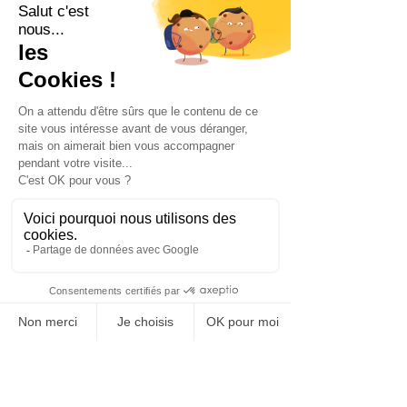
Event RH
Recrutement
Tribune libre
Podcasts
Recruteurs sur le Grill
Micro trottoir
Auteur RH
Femmes et RH
Micro trottoir
Posts récents
Voir tout