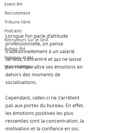
Event RH
Recrutement
Tribune libre
Podcasts
Lorsque l’on parle d’attitude 
Recruteurs sur le Grill
professionnelle, on pense 
Auteur RH
traditionnellement à un salarié 
Femmes et RH
sérieux, concentré et qui ne laisse 
Micro trottoir
pas transparaître ses émotions en 
dehors des moments de 
socialisations. 
Cependant, celles-ci ne s’arrêtent 
pas aux portes du bureau. En effet, 
les émotions positives les plus 
ressenties sont la concentration, la 
motivation et la confiance en soi, 