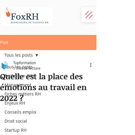
Post
Tous les posts
Topformation
Tous les posts
1 min de lecture
Quelle est la place des
Profession DRH
émotions au travail en
Management
Fiches métiers RH
2022 ?
Enjeux RH
Conseils emploi
Droit social
Startup RH