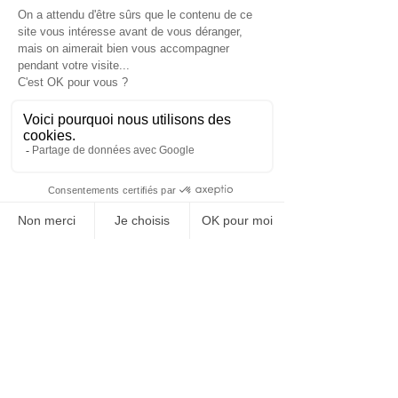
Estelle lance alors ses recherches et sollicite des
professionnels du réseau de
FoxRH cabinet de
recrutement spécialisé RH
avec qui elle a
échangé quelques jours auparavant dans le
cadre d’un poste similaire. Cela lui permet de
mutualiser ses ressources et de répondre
rapidement à la recherche de son client.
Elle recherche des candidats possédant une
appétence pour la formation et le digital, un
profil de constructeur-bâtisseur, et une
connaissance d’environnement en forte
croissance.
5 candidats sont rencontrés dont 3 qui iront en
entretien client. La candidate sélectionnée a su
se démarquer par sa personnalité.
Un placement rapide et plus que satisfaisant
pour notre client, facilité par sa réactivité.