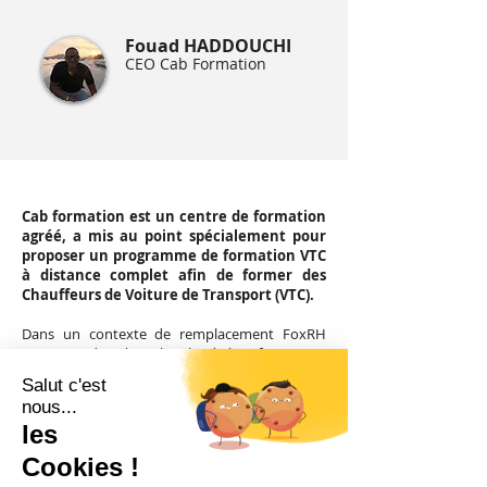
Fouad HADDOUCHI
CEO Cab Formation
Cab formation est un centre de formation
agréé, a mis au point spécialement pour
proposer un programme de forma
tion VTC
à distance complet afin de former des
Chauffeurs de Voiture de Transport (VTC).
Dans un contexte de remplacement FoxRH
intervient dans la recherche de leur futur RRH.
Seul sur la fonction RH, les missions
généralistes, telles que le recrutement, la
formation, le dev des compétences s’orientent
sur deux axes, opérationnel et projet. L’objectif
principal étant la mise en place de process et la
professionnalisation du service.