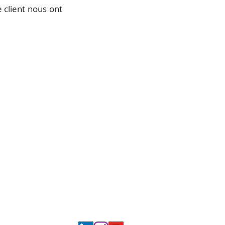
 client nous ont
 vos métiers RH