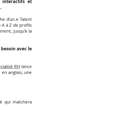
interactifs et
2.
he d’un.e Talent
A à Z de profils
ment, jusqu’à la
besoin avec le
cialisé RH
lance
 en anglais, une
té qui matchera