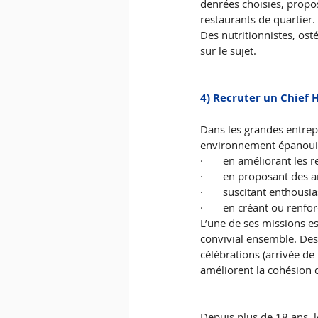
denrées choisies, propos
restaurants de quartier. 
Des nutritionnistes, os
sur le sujet. 
4) Recruter un Chief 
Dans les grandes entrepr
environnement épanouis
·       en améliorant les 
·       en proposant des
·       suscitant enthou
·       en créant ou renfor
L’une de ses missions es
convivial ensemble. Des 
célébrations (arrivée de
améliorent la cohésion 
Depuis plus de 18 ans, 