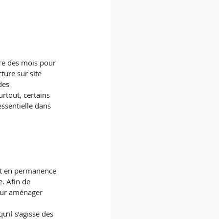
re des mois pour 
ure sur site 
des 
rtout, certains 
essentielle dans 
ent en permanence 
. Afin de 
pour aménager 
u’il s’agisse des 