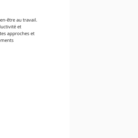
n-être au travail. 
ctivité et 
ntes approches et 
ements 