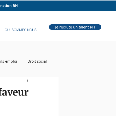
fonction RH
Je recrute un talent RH
QUI SOMMES NOUS
ils emploi
Droit social
e Grill
Auteur RH
 faveur