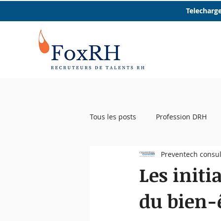
Telecharge
Tous les posts
Profession DRH
Preventech consul
Startup RH
Event RH
R
Les initi
du bien-ê
Femmes et RH
Micro trottoir