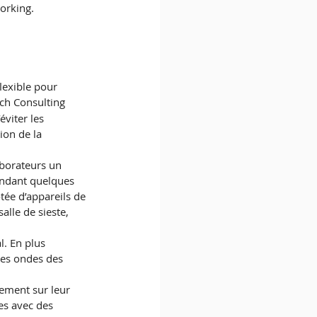
orking.
lexible pour 
ch Consulting 
viter les 
ion de la 
aborateurs un 
pendant quelques 
ée d’appareils de 
alle de sieste, 
. En plus 
 les ondes des 
vement sur leur 
es avec des 