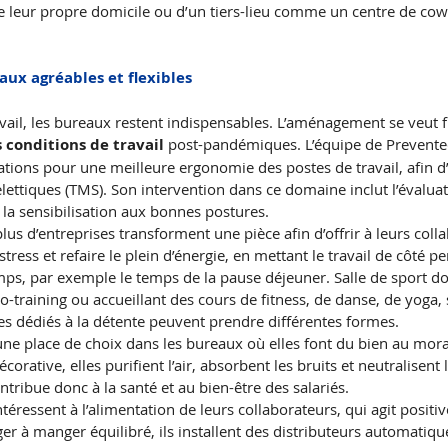
de leur propre domicile ou d’un tiers-lieu comme un centre de cow
ux agréables et flexibles
avail, les bureaux restent indispensables. L’aménagement se veut f
 conditions de travail
 post-pandémiques. L’équipe de Prevente
ions pour une meilleure ergonomie des postes de travail, afin d’é
ttiques (TMS). Son intervention dans ce domaine inclut l’évaluat
t la sensibilisation aux bonnes postures.
plus d’entreprises transforment une pièce afin d’offrir à leurs coll
tress et refaire le plein d’énergie, en mettant le travail de côté 
ps, par exemple le temps de la pause déjeuner. Salle de sport dot
-training ou accueillant des cours de fitness, de danse, de yoga, s
es dédiés à la détente peuvent prendre différentes formes.
ne place de choix dans les bureaux où elles font du bien au moral
orative, elles purifient l’air, absorbent les bruits et neutralisent
ntribue donc à la santé et au bien-être des salariés.
téressent à l’alimentation de leurs collaborateurs, qui agit positi
er à manger équilibré, ils installent des distributeurs automatiqu