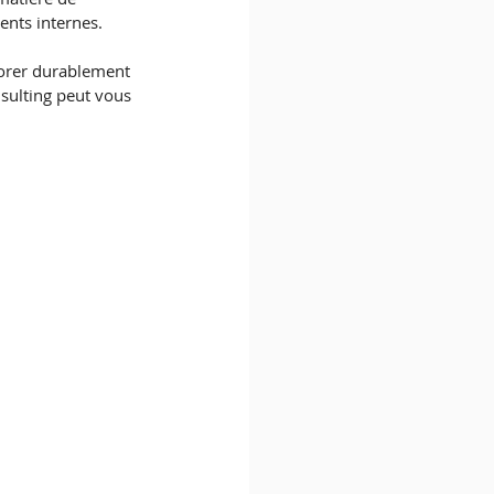
nts internes. 
iorer durablement 
nsulting peut vous 