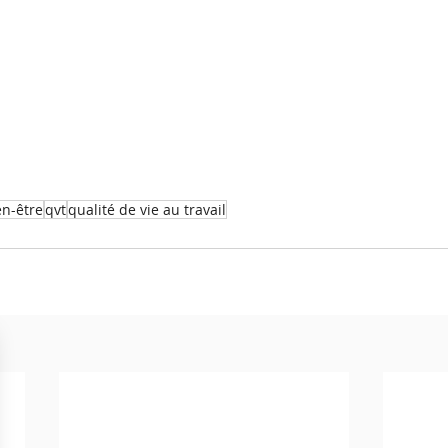
en-être
qvt
qualité de vie au travail