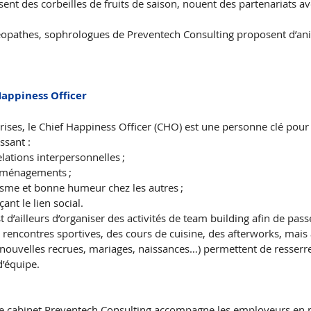
ent des corbeilles de fruits de saison, nouent des partenariats av
téopathes, sophrologues de Preventech Consulting proposent d’ani
Happiness Officer
ises, le Chief Happiness Officer (CHO) est une personne clé pour 
sant :
relations interpersonnelles ;
 aménagements ;
siasme et bonne humeur chez les autres ; 
çant le lien social.
t d’ailleurs d’organiser des activités de team building afin de pa
rencontres sportives, des cours de cuisine, des afterworks, mais 
 nouvelles recrues, mariages, naissances…) permettent de resserrer
d’équipe.
le cabinet Preventech Consulting accompagne les employeurs en 