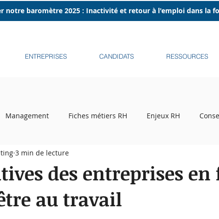
r notre baromètre 2025 : Inactivité et retour à l'emploi dans la 
ENTREPRISES
CANDIDATS
RESSOURCES
Management
Fiches métiers RH
Enjeux RH
Conse
ting
3 min de lecture
ecrutement
Tribune libre
Podcasts
Recruteurs sur l
atives des entreprises en
tre au travail