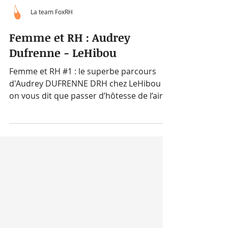
La team FoxRH
Femme et RH : Audrey
Dufrenne - LeHibou
Femme et RH #1 : le superbe parcours
d'Audrey DUFRENNE DRH chez LeHibou Si
on vous dit que passer d’hôtesse de l’air
👩‍✈️, à animatrice...