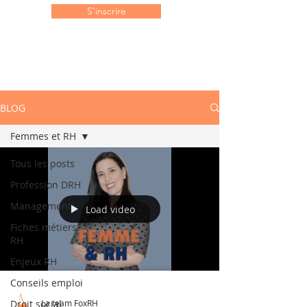
S'inscrire
BLOG
Femmes et RH
Tous les posts
Profession DRH
Management
Load video
Fiches métiers
RH
Enjeux RH
Conseils emploi
Droit social
La team FoxRH