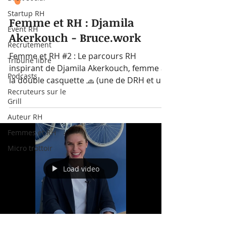
Startup RH
Femme et RH : Djamila
Event RH
Akerkouch - Bruce.work
Recrutement
Femme et RH #2 : Le parcours RH
Tribune libre
inspirant de Djamila Akerkouch, femme à
Podcasts
la double casquette 🧢 (une de DRH et une
Recruteurs sur le
de super maman😉)...
Grill
Auteur RH
Femmes et RH
Micro trottoir
Load video