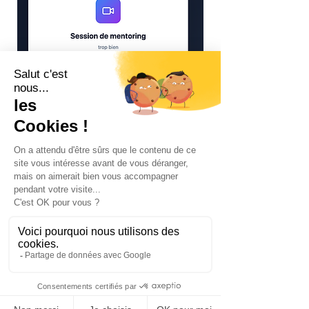
5. Le mentor envoi
le lien
copié au jeune professionnel
RH via la messagerie