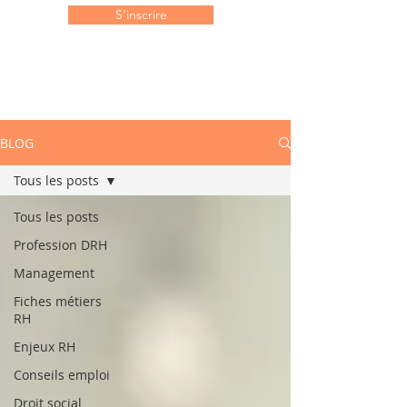
S'inscrire
BLOG
Tous les posts
Tous les posts
Profession DRH
Management
Fiches métiers
RH
Enjeux RH
Conseils emploi
Droit social