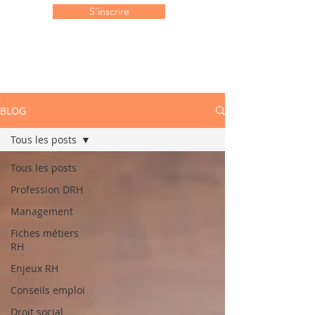
S'inscrire
BLOG
Tous les posts
Tous les posts
Profession DRH
Management
Fiches métiers
RH
Enjeux RH
Conseils emploi
Droit social