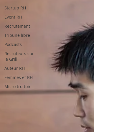
Startup RH
Event RH
Recrutement
Tribune libre
Podcasts
Recruteurs sur
le Grill
Auteur RH
Femmes et RH
Micro trottoir