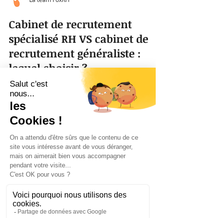
La team FoxRH
Cabinet de recrutement
spécialisé RH VS cabinet de
recrutement généraliste :
lequel choisir ?
Il est courant que les entreprises passent
par des cabinets de recrutement pour
embaucher des candidats à des postes
RH, mais quelle...