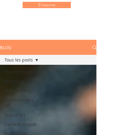
S'inscrire
BLOG
Tous les posts
Tous les posts
Profession DRH
Management
Fiches métiers
RH
Enjeux RH
Conseils emploi
Droit social