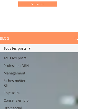
S'inscrire
BLOG
Tous les posts
Tous les posts
Profession DRH
Management
Fiches métiers
RH
Enjeux RH
Conseils emploi
Droit social