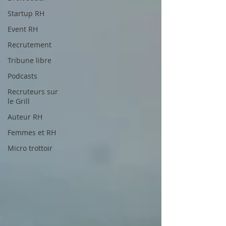
Startup RH
Event RH
Recrutement
Tribune libre
Podcasts
Recruteurs sur
le Grill
Auteur RH
Femmes et RH
Micro trottoir