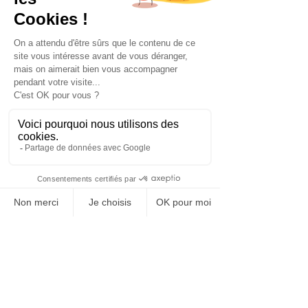
vous proposent des postes, des 
candidats, qui sont loin de vos 
recherches ? 
    4. Le mobile tu utiliseras
Le recrutement sera mobile ou ne 
sera pas. Cela me rappelle ce slogan 
« la banque mobile…comme vous ». 
Le mobile a révolutionné notre accès 
à l’information, notre manière de 
surfer sur le net, et bien entendu il 
aura aussi (il a déjà) un impact 
important sur notre recherche 
d’emploi.
De nombreuses entreprises n’ont 
pas encore rendu leur site « 
responsive » et cela devient 