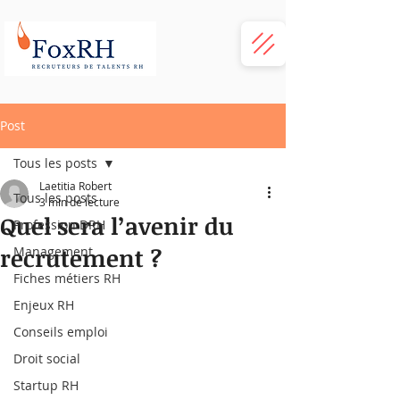
Post
Tous les posts
Laetitia Robert
Tous les posts
3 min de lecture
Quel sera l’avenir du
Profession DRH
recrutement ?
Management
Fiches métiers RH
Enjeux RH
Conseils emploi
Droit social
Startup RH