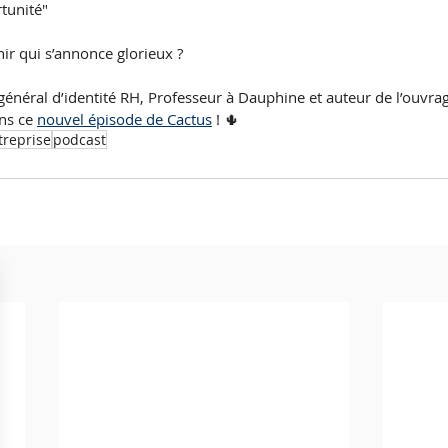
unité"   
r qui s’annonce glorieux ?  
 général d’identité RH, Professeur à Dauphine et auteur de l’ouvrag
ns ce 
nouvel épisode de Cactus
 ! 🌵
treprise
podcast