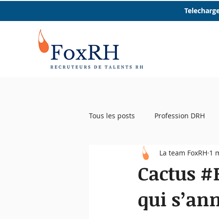
Telecharge
Tous les posts
Profession DRH
La team FoxRH
1 
Startup RH
Event RH
R
Cactus #E
qui s’an
Femmes et RH
Micro trottoir