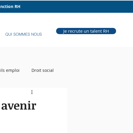
fonction RH
Je recrute un talent RH
QUI SOMMES NOUS
ils emploi
Droit social
e Grill
Auteur RH
 avenir