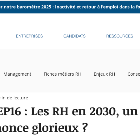
r notre baromètre 2025 : Inactivité et retour à l'emploi dans la 
ENTREPRISES
CANDIDATS
RESSOURCES
Management
Fiches métiers RH
Enjeux RH
Conse
min de lecture
ecrutement
Tribune libre
Podcasts
Recruteurs sur l
P16 : Les RH en 2030, un
nonce glorieux ?