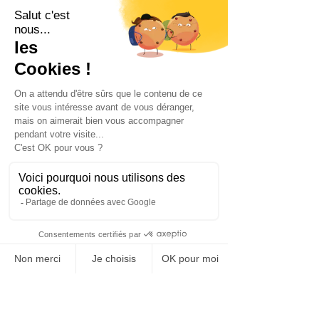
employés afin de promouvoir et de 
soutenir ces initiatives.
Cependant, il est important de noter 
que les coûts initiaux peuvent être 
compensés par les bénéfices à long 
terme, tels que la réduction de 
l’absentéisme, l’augmentation de la 
productivité et la rétention des 
employés. Les entreprises doivent 
donc adopter une vision à long terme 
et considérer ces dépenses comme 
un investissement dans leur capital 
humain.
La gestion de la résistance au 
changement est cruciale pour la 
réussite des politiques de bien-être. 
Les entreprises doivent 