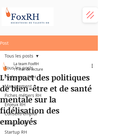
Post
Tous les posts
La team FoxRH
Tous les posts
11 min de lecture
L’impact des politiques
Profession DRH
de bien-être et de santé
Management
Fiches métiers RH
mentale sur la
Enjeux RH
fidélisation des
Conseils emploi
employés
Droit social
Startup RH