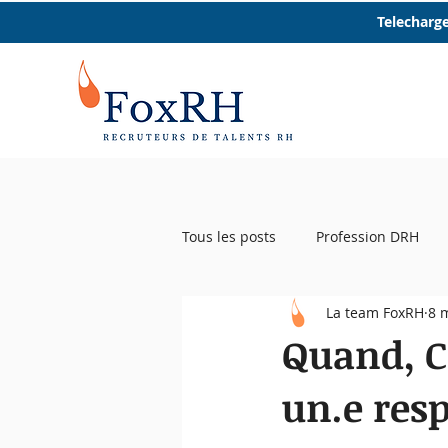
Telecharge
Tous les posts
Profession DRH
La team FoxRH
8 
Startup RH
Event RH
R
Quand, C
un.e res
Femmes et RH
Micro trottoir