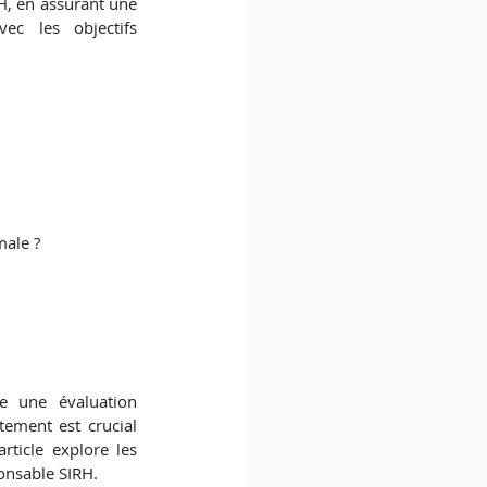
H, en assurant une 
c les objectifs 
male ?
e une évaluation 
ement est crucial 
ticle explore les 
onsable SIRH.