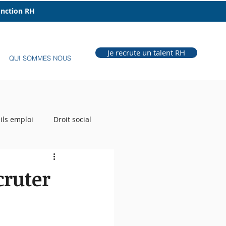
fonction RH
Je recrute un talent RH
QUI SOMMES NOUS
ils emploi
Droit social
e Grill
Auteur RH
cruter