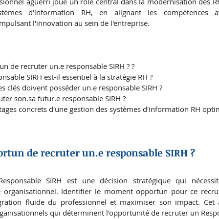
essionnel aguerri joue un rôle central dans la modernisation des R
stèmes d'information RH, en alignant les compétences ave
impulsant l'innovation au sein de l'entreprise.
un de recruter un.e responsable SIRH ? ?
sable SIRH est-il essentiel à la stratégie RH ?
s clés doivent posséder un.e responsable SIRH ?
er son.sa futur.e responsable SIRH ?
tages concrets d'une gestion des systèmes d'information RH opti
ortun de recruter un.e responsable SIRH ?
esponsable SIRH est une décision stratégique qui nécessit
 organisationnel. Identifier le moment opportun pour ce recrut
ration fluide du professionnel et maximiser son impact. Cet ar
rganisationnels qui déterminent l'opportunité de recruter un Resp