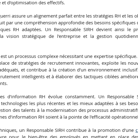
e et d'optimisation des effectifs.
rri assure un alignement parfait entre les stratégies RH et les ob
aduit par une compréhension approfondie des besoins spécifiques de
tiques RH adaptées. Un Responsable SIRH devient ainsi le piv
la vision stratégique de l'entreprise et la gestion quotidien
est un processus complexe nécessitant une expertise spécifique.
place de stratégies de recrutement innovantes, exploite les nouv
 adéquats, et contribue à la création d'un environnement inclusi
ecrutement intelligents et à élaborer des tactiques ciblées améliore
nts.
es d'information RH évolue constamment. Un Responsable S
 technologies les plus récentes et les mieux adaptées à ses beso
stion des talents à la modernisation des processus administratifs
mes d'information RH soient à la pointe de l'efficacité opérationnel
chniques, un Responsable SIRH contribue à la promotion d'une 
c
uvre pour le bien-être des employés en mettant en place d