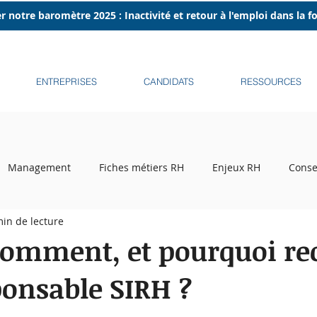
r notre baromètre 2025 : Inactivité et retour à l'emploi dans la 
ENTREPRISES
CANDIDATS
RESSOURCES
Management
Fiches métiers RH
Enjeux RH
Conse
min de lecture
ecrutement
Tribune libre
Podcasts
Recruteurs sur l
omment, et pourquoi re
ponsable SIRH ?