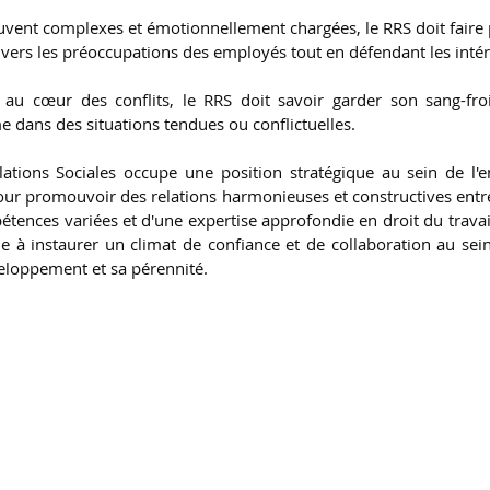
ouvent complexes et émotionnellement chargées, le RRS doit faire
ers les préoccupations des employés tout en défendant les intérêt
au cœur des conflits, le RRS doit savoir garder son sang-fro
 dans des situations tendues ou conflictuelles.
tions Sociales occupe une position stratégique au sein de l'ent
r promouvoir des relations harmonieuses et constructives entre l
ences variées et d'une expertise approfondie en droit du travail
ue à instaurer un climat de confiance et de collaboration au sein 
veloppement et sa pérennité.