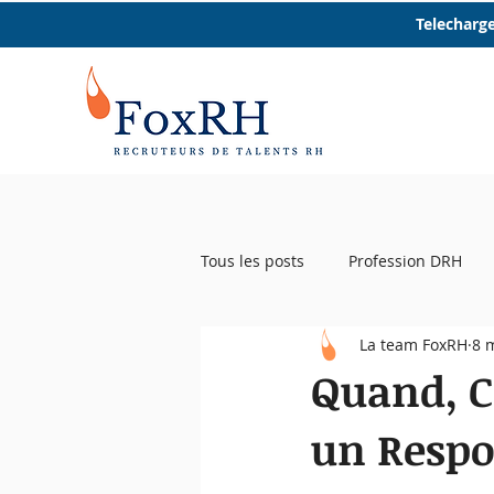
Telecharge
Tous les posts
Profession DRH
La team FoxRH
8 
Startup RH
Event RH
R
Quand, C
un Respon
Femmes et RH
Micro trottoir