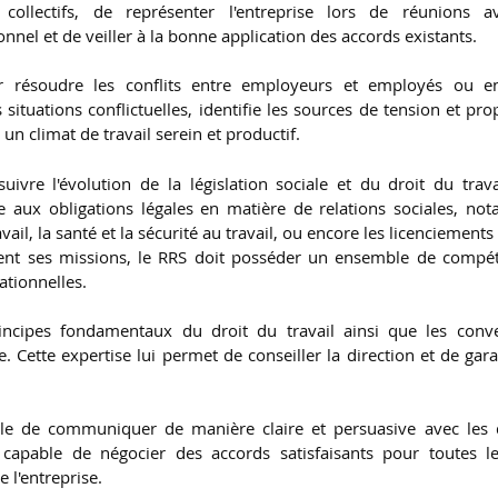
collectifs, de représenter l'entreprise lors de réunions av
nnel et de veiller à la bonne application des accords existants.
r résoudre les conflits entre employeurs et employés ou 
s situations conflictuelles, identifie les sources de tension et pro
un climat de travail serein et productif.
ivre l'évolution de la législation sociale et du droit du travai
e aux obligations légales en matière de relations sociales, no
vail, la santé et la sécurité au travail, ou encore les licenciemen
ent ses missions, le RRS doit posséder un ensemble de compét
ationnelles. 
rincipes fondamentaux du droit du travail ainsi que les conven
e. Cette expertise lui permet de conseiller la direction et de gara
le de communiquer de manière claire et persuasive avec les di
e capable de négocier des accords satisfaisants pour toutes le
e l'entreprise.