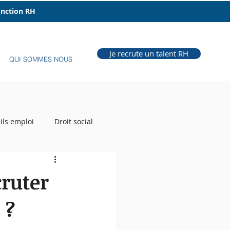
fonction RH
Je recrute un talent RH
QUI SOMMES NOUS
ils emploi
Droit social
e Grill
Auteur RH
ruter
 ?