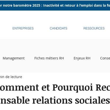
r notre baromètre 2025 : Inactivité et retour à l'emploi dans la 
ENTREPRISES
CANDIDATS
RESSOURCES
Management
Fiches métiers RH
Enjeux RH
Conse
min de lecture
ecrutement
Tribune libre
Podcasts
Recruteurs sur l
omment et Pourquoi Rec
sable relations sociales