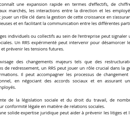
connaît une expansion rapide en termes d'effectifs, de chiffre
ux marchés, les interactions entre la direction et les employé
ouer un rôle clé dans la gestion de cette croissance en s'assurant
euses et en facilitant la communication entre les différentes part
iges individuels ou collectifs au sein de l'entreprise peut signaler
ociales. Un RRS expérimenté peut intervenir pour désamorcer les 
 et prévenir les tensions futures.
envisage des changements majeurs tels que des restructurati
ns de redressement, un RRS peut jouer un rôle crucial dans la ge
ormations. Il peut accompagner les processus de changement e
onnel, en négociant des accords sociaux et en assurant u
mployés.
nte de la législation sociale et du droit du travail, de nombr
ur conformité légale en matière de relations sociales. 
e solide expertise juridique peut aider à prévenir les litiges et le