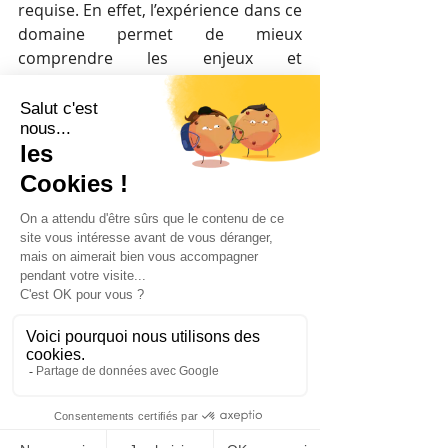
requise. En effet, l’expérience dans ce 
domaine permet de mieux 
comprendre les enjeux et 
problématiques de l’entreprise.
Etape 5 : Quels sont les 
avantages et 
inconvénients du poste 
responsable relations 
sociales ?
+ Avantages : 
Œuvre pour des conditions de 
travail positives  
Possède une connaissance et 
une vision globale de l’entreprise  
Rémunération onéreuse et 
missions variées  
En contact avec la direction et les 