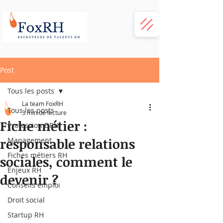
Post
Tous les posts
La team FoxRH
Tous les posts
3 min de lecture
Fiche métier :
Profession DRH
responsable relations
Management
Fiches métiers RH
sociales, comment le
Enjeux RH
devenir ?
Conseils emploi
Droit social
Startup RH