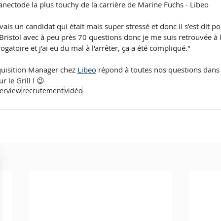
l'anectode la plus touchy de la carrière de Marine Fuchs - Libeo
avais un candidat qui était mais super stressé et donc il s’est dit po
 Bristol avec à peu près 70 questions donc je me suis retrouvée à l
rogatoire et j’ai eu du mal à l'arrêter, ça a été compliqué."
quisition Manager chez 
Libeo
 répond à toutes nos questions dans
 le Grill ! 😉
terview
recrutement
vidéo