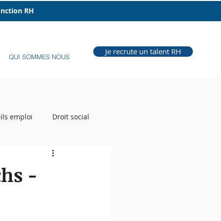
fonction RH
Je recrute un talent RH
QUI SOMMES NOUS
ils emploi
Droit social
e Grill
Auteur RH
chs -