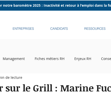
r notre baromètre 2025 : Inactivité et retour à l'emploi dans la 
ENTREPRISES
CANDIDATS
RESSOURCES
Management
Fiches métiers RH
Enjeux RH
Conse
min de lecture
ecrutement
Tribune libre
Podcasts
Recruteurs sur l
 sur le Grill : Marine Fu