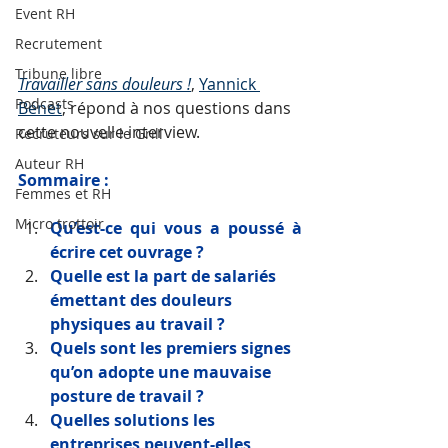
Event RH
Recrutement
Tribune libre
Travailler sans douleurs !
, 
Yannick 
Podcasts
Bénet
, répond à nos questions dans 
cette nouvelle interview.
Recruteurs sur le Grill
Auteur RH
Sommaire : 
Femmes et RH
Micro trottoir
Qu’est-ce qui vous a poussé à 
écrire cet ouvrage ? 
Quelle est la part de salariés 
émettant des douleurs 
physiques au travail ? 
Quels sont les premiers signes 
qu’on adopte une mauvaise 
posture de travail ? 
Quelles solutions les 
entreprises peuvent-elles 