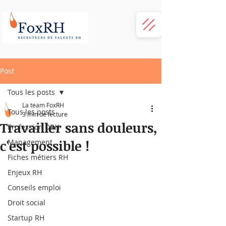
Post
Tous les posts
La team FoxRH
Tous les posts
3 min de lecture
Travailler sans douleurs,
Profession DRH
c'est possible !
Management
Fiches métiers RH
Enjeux RH
Conseils emploi
Droit social
Startup RH