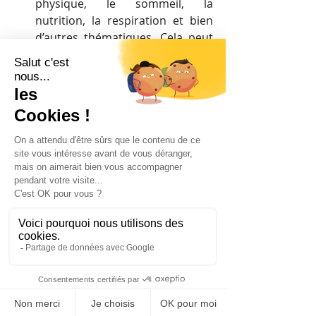
physique, le sommeil, la 
nutrition, la respiration et bien 
d’autres thématiques. Cela peut 
passer par l’animation d’ateliers 
tout au long de l’année.
5) Depuis qu’il y a eu une 
augmentation du télétravail, a-t-
on constaté davantage de 
personnes qui consultent un 
spécialiste ? 
Le télétravail a transformé notre 
mode de travail, en effet : plus de 
temps assis devant son écran avec 
du matériel pas forcément adapté 
(mobilier de maison). À la sortie du 
premier confinement, les cabinets 