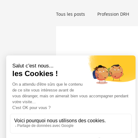
Tous les posts
Profession DRH
Droit social
Startup RH
Auteur RH
Femmes et RH