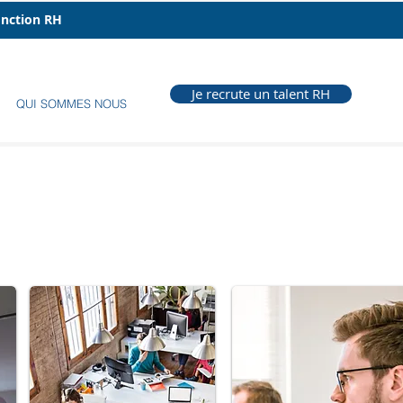
fonction RH
Je recrute un talent RH
QUI SOMMES NOUS