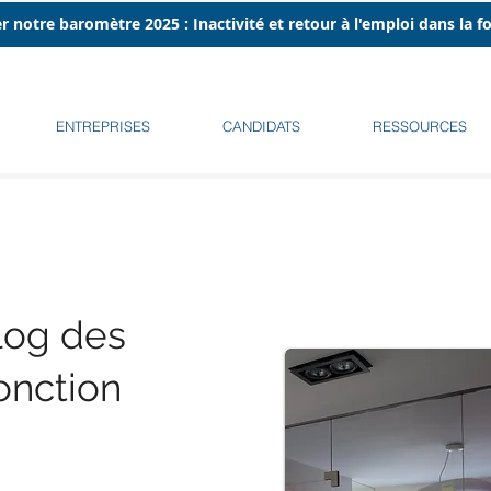
r notre baromètre 2025 : Inactivité et retour à l'emploi dans la 
ENTREPRISES
CANDIDATS
RESSOURCES
log des
onction