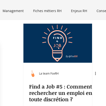
Management
Fiches métiers RH
Enjeux RH
Conse
Event RH
Recrutement
Tribune libre
Podcasts
Micro trottoir
La team FoxRH
Find a Job #5 : Comment
rechercher un emploi en
toute discrétion ?