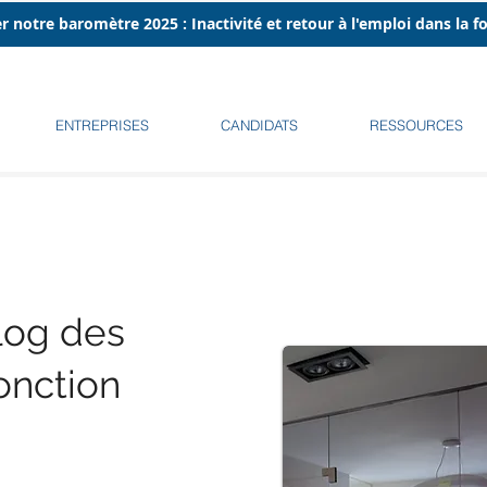
r notre baromètre 2025 : Inactivité et retour à l'emploi dans la 
ENTREPRISES
CANDIDATS
RESSOURCES
log des
onction