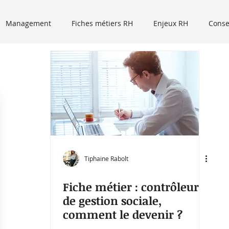
Management
Fiches métiers RH
Enjeux RH
Conse
Event RH
Recrutement
Tribune libre
Podcasts
Micro trottoir
Tiphaine Rabolt
Fiche métier : contrôleur
de gestion sociale,
comment le devenir ?