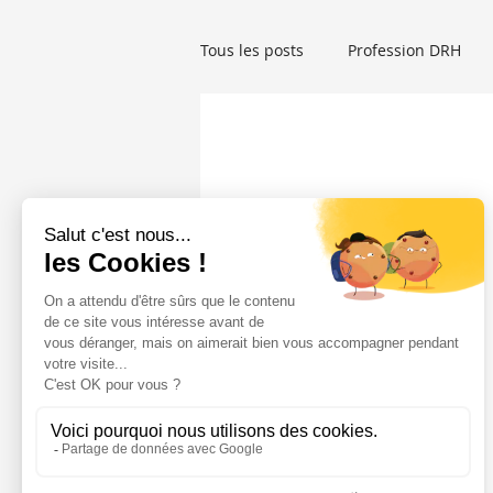
Tous les posts
Profession DRH
Droit social
Startup RH
Auteur RH
Femmes et RH