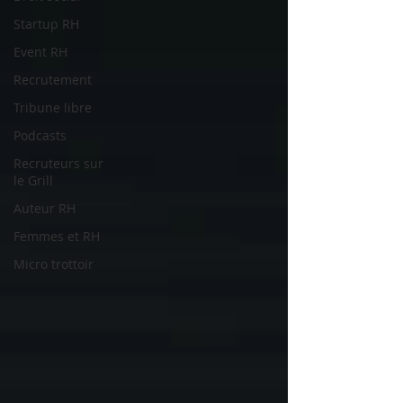
Startup RH
Event RH
Recrutement
Tribune libre
Podcasts
Recruteurs sur
le Grill
Auteur RH
Femmes et RH
Micro trottoir