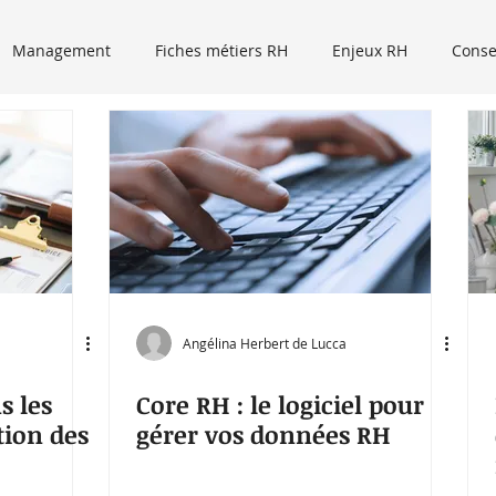
Management
Fiches métiers RH
Enjeux RH
Conse
Event RH
Recrutement
Tribune libre
Podcasts
Micro trottoir
Angélina Herbert de Lucca
s les
Core RH : le logiciel pour
tion des
gérer vos données RH