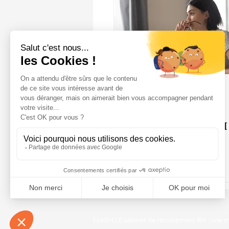
La team FoxRH
2020 : La fin du R
?
FoxRH LE cabinet de recrutement RH : une