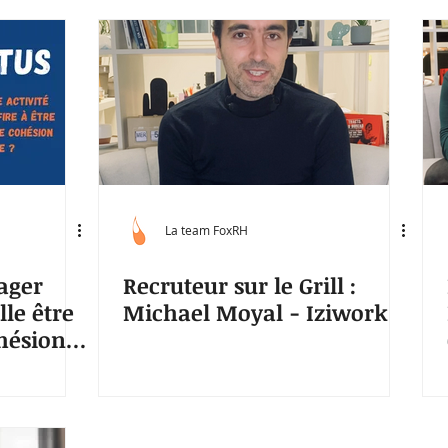
La team FoxRH
tager
Recruteur sur le Grill :
lle être
Michael Moyal - Iziwork
hésion