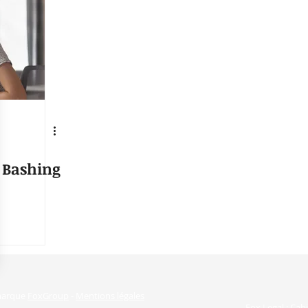
H Bashing
 marque
FoxGroup
-
Mentions légales
Fox Legal :
Cabi