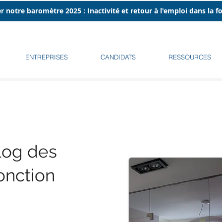
r notre baromètre 2025 : Inactivité et retour à l'emploi dans la 
ENTREPRISES
CANDIDATS
RESSOURCES
log des
onction