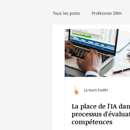
Tous les posts
Profession DRH
Droit social
Startup RH
Auteur RH
Femmes et RH
La team FoxRH
La place de l'IA dan
processus d'évalua
compétences