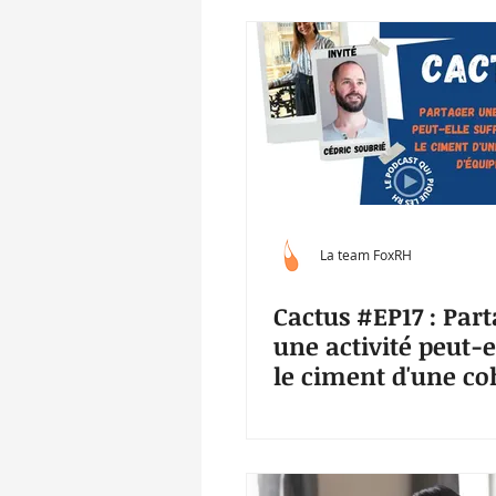
La team FoxRH
Cactus #EP17 : Par
une activité peut-e
le ciment d'une co
d'équipe ?