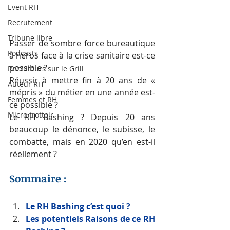
Event RH
Recrutement
Tribune libre
Passer de sombre force bureautique 
Podcasts
à héros face à la crise sanitaire est-ce 
possible ? 
Recruteurs sur le Grill
Réussir à mettre fin à 20 ans de « 
Auteur RH
mépris » du métier en une année est-
Femmes et RH
ce possible ? 
Micro trottoir
Le RH Bashing ? Depuis 20 ans 
beaucoup le dénonce, le subisse, le 
combatte, mais en 2020 qu’en est-il 
réellement ? 
Sommaire : 
Le RH Bashing c’est quoi ? 
Les potentiels Raisons de ce RH 