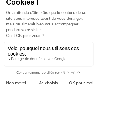
ont su apporter des solutions 
concrètes ! 
Ils ont su être à l’écoute aussi bien de 
leur environnement, que des 
salariés, en se préoccupant de leur 
bien-être tout en répondant aux 
objectifs émanant de leur direction.
Les salariés ont alors peut-être 
redécouvert, consciemment ou non, 
une fonction RH proche de leurs 
préoccupations du quotidien.
Un constat qui ne laisse aucun doute 
sur la place des ressources humaines 
en 2020 et dans les années à venir.