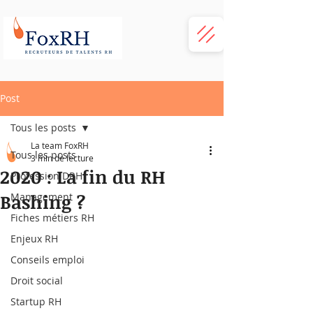
Post
Tous les posts
La team FoxRH
Tous les posts
3 min de lecture
2020 : La fin du RH
Profession DRH
Bashing ?
Management
Fiches métiers RH
Enjeux RH
Conseils emploi
Droit social
Startup RH