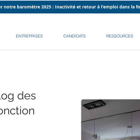
r notre baromètre 2025 : Inactivité et retour à l'emploi dans la 
ENTREPRISES
CANDIDATS
RESSOURCES
log des
onction