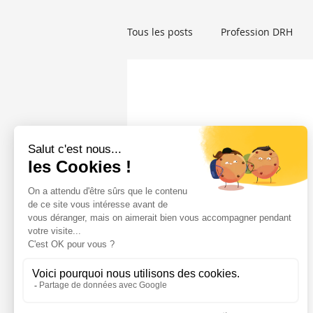
Tous les posts
Profession DRH
Droit social
Startup RH
Auteur RH
Femmes et RH