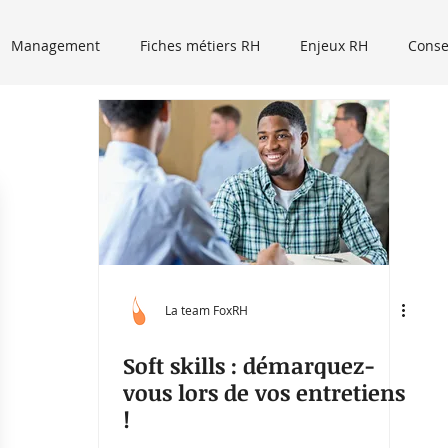
Management
Fiches métiers RH
Enjeux RH
Conse
Event RH
Recrutement
Tribune libre
Podcasts
Micro trottoir
La team FoxRH
Soft skills : démarquez-
vous lors de vos entretiens
!