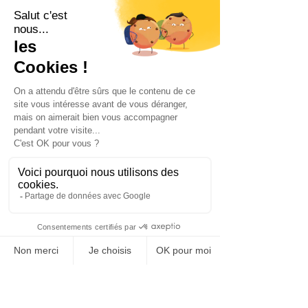
bases de 
nouvelles collaborations
.
Des professionnels de tous types 
d’entreprises et de tous métiers ont 
répondu présent à notre invitation.
Cette soirée a permis de créer de 
belles synergies et nous espérons 
revoir tous les participants au 
HRconnect#4 
qui aura lieu en Juin.
FoxRH a ainsi réaffirmé avec force 
son engagement pour l’emploi des 
plus jeunes mais aussi et surtout 
pour plus de proximité entre les 
professionnels RH quelles que soient 
leurs classes d’âges.