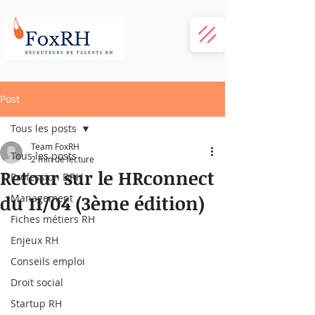
Post
Tous les posts
Team FoxRH
Tous les posts
2 min de lecture
Retour sur le HRconnect
Profession DRH
du 11/04 (3ème édition)
Management
Fiches métiers RH
Enjeux RH
Conseils emploi
Droit social
Startup RH