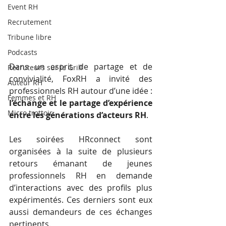
Event RH
Recrutement
Tribune libre
Podcasts
Dans un esprit de partage et de 
Recruteurs sur le Grill
convivialité, FoxRH a invité des 
Auteur RH
professionnels RH autour d’une idée : 
Femmes et RH
l’échange et le partage d’expérience 
Micro trottoir
entre les générations d’acteurs RH
.
Les soirées HRconnect sont 
organisées à la suite de plusieurs 
retours émanant de jeunes 
professionnels RH en demande 
d’interactions avec des profils plus 
expérimentés. Ces derniers sont eux 
aussi demandeurs de ces échanges 
pertinents.