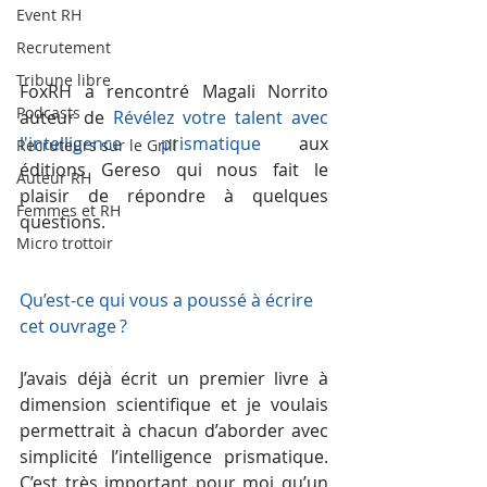
Event RH
Recrutement
Tribune libre
FoxRH a rencontré Magali Norrito 
Podcasts
auteur de 
Révélez votre talent avec 
l'intelligence prismatique
 aux 
Recruteurs sur le Grill
éditions Gereso qui nous fait le 
Auteur RH
plaisir de répondre à quelques 
Femmes et RH
questions.
Micro trottoir
Qu’est-ce qui vous a poussé à écrire 
cet ouvrage ?
J’avais déjà écrit un premier livre à 
dimension scientifique et je voulais 
permettrait à chacun d’aborder avec 
simplicité l’intelligence prismatique. 
C’est très important pour moi qu’un 