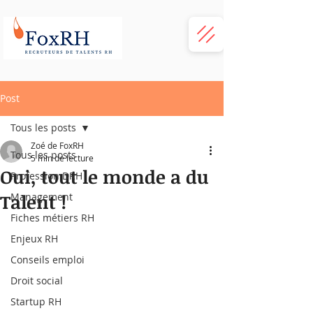
Post
Tous les posts
Zoé de FoxRH
Tous les posts
5 min de lecture
Oui, tout le monde a du
Profession DRH
Talent !
Management
Fiches métiers RH
Enjeux RH
Conseils emploi
Droit social
Startup RH