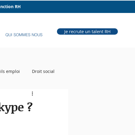
fonction RH
Je recrute un talent RH
QUI SOMMES NOUS
ils emploi
Droit social
e Grill
Auteur RH
kype ?