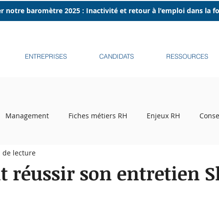
r notre baromètre 2025 : Inactivité et retour à l'emploi dans la 
ENTREPRISES
CANDIDATS
RESSOURCES
Management
Fiches métiers RH
Enjeux RH
Conse
 de lecture
ecrutement
Tribune libre
Podcasts
Recruteurs sur l
réussir son entretien S