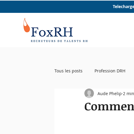
Telecharge
Tous les posts
Profession DRH
Aude Phelip
2 min
Startup RH
Event RH
R
Comment 
Femmes et RH
Micro trottoir