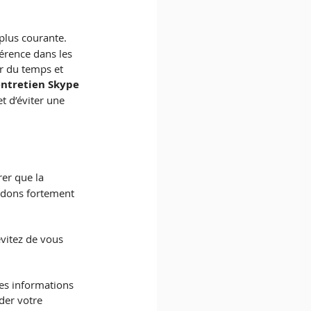
 plus courante. 
érence dans les 
r du temps et 
entretien Skype
t d’éviter une 
rer que la 
ndons fortement 
vitez de vous 
les informations 
der votre 