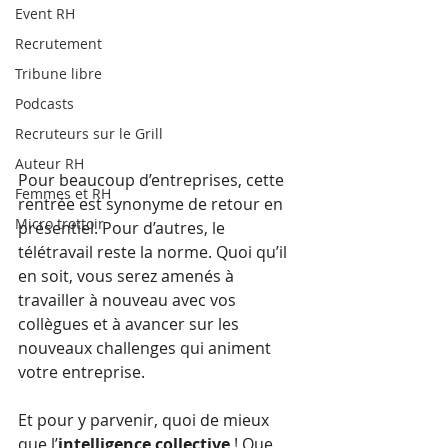
Event RH
Recrutement
Tribune libre
Podcasts
Recruteurs sur le Grill
Auteur RH
Pour beaucoup d’entreprises, cette 
Femmes et RH
rentrée est synonyme de retour en 
Micro trottoir
présentiel. Pour d’autres, le 
télétravail reste la norme. Quoi qu’il 
en soit, vous serez amenés à 
travailler à nouveau avec vos 
collègues et à avancer sur les 
nouveaux challenges qui animent 
votre entreprise.
Et pour y parvenir, quoi de mieux 
que l’
intelligence collective
 ! Que 