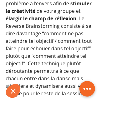
problème à l’envers afin de 
stimuler 
la créativité 
de votre groupe et 
élargir le champ de réflexion
. Le 
Reverse Brainstorming consiste à se 
dire davantage “comment ne pas 
atteindre tel objectif / comment tout 
faire pour échouer dans tel objectif” 
plutôt que “comment atteindre tel 
objectif”. Cette technique plutôt 
déroutante permettra à ce que 
chacun entre dans la danse mais 
stimulera et dynamisera aussi votre 
équipe pour le reste de la session.
-        Dans la foulée, réalisez une 
session plus classique de 
Brainstorming 
(nous préconisons 
également une durée entre 10 et 15 
minutes), en prenant cette fois-ci le 