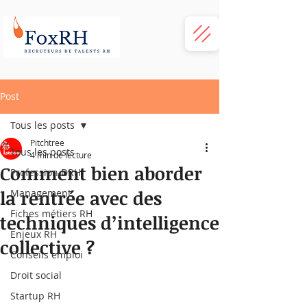
Post
Tous les posts
Pitchtree
Tous les posts
4 min de lecture
Comment bien aborder
Profession DRH
la rentrée avec des
Management
Fiches métiers RH
techniques d’intelligence
Enjeux RH
collective ?
Conseils emploi
Droit social
Startup RH