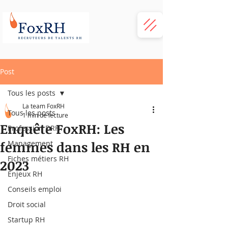
Post
Tous les posts
La team FoxRH
Tous les posts
1 min de lecture
Enquête FoxRH: Les
Profession DRH
femmes dans les RH en
Management
Fiches métiers RH
2023
Enjeux RH
Conseils emploi
Droit social
Startup RH