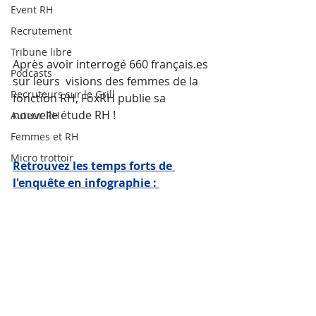
Event RH
Recrutement
Tribune libre
Après avoir interrogé 660 français.es 
Podcasts
sur leurs  visions des femmes de la 
Recruteurs sur le Grill
fonction RH, FoxRH publie sa 
nouvelle étude RH ! 
Auteur RH
Femmes et RH
Micro trottoir
Retrouvez les temps forts de 
l'enquête en infographie : 