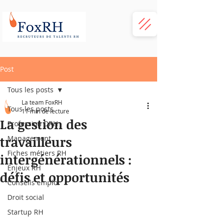
Post
Tous les posts
La team FoxRH
Tous les posts
11 min de lecture
La gestion des
Profession DRH
travailleurs
Management
Fiches métiers RH
intergénérationnels :
Enjeux RH
défis et opportunités
Conseils emploi
Droit social
Startup RH