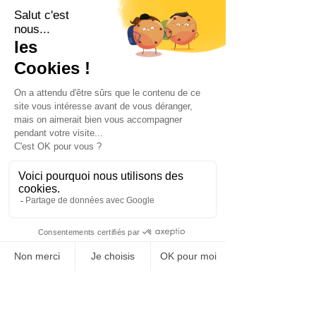
chaque génération. Par exemple, 
organiser des réunions en personne 
pour les Baby Boomers et la 
Génération X, tout en utilisant des 
plateformes de messagerie 
instantanée et de collaboration en 
ligne pour les Millennials et la 
Génération Z. La formation à la 
communication interpersonnelle 
peut également aider à surmonter 
les barrières générationnelles et à 
prévenir les malentendus.
Les programmes de mentorat et de 
formation croisée sont des outils 
puissants pour le transfert de 
connaissances et le développement 
des compétences au sein de 
l'organisation. Le mentorat 