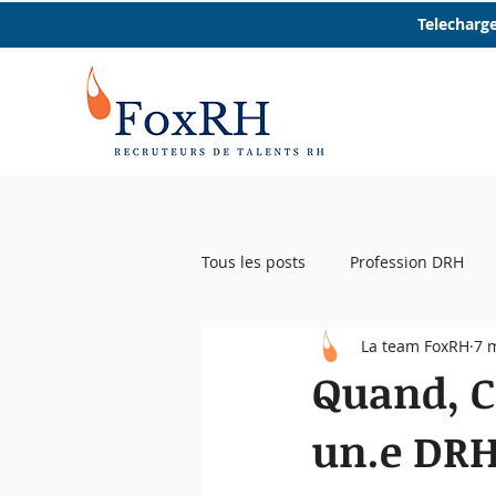
Telecharge
Tous les posts
Profession DRH
La team FoxRH
7 
Startup RH
Event RH
R
Quand, C
un.e DRH
Femmes et RH
Micro trottoir