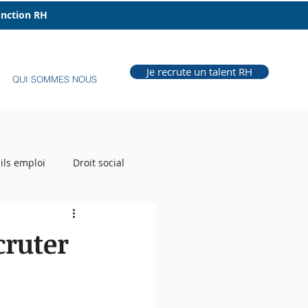
fonction RH
Je recrute un talent RH
QUI SOMMES NOUS
ils emploi
Droit social
e Grill
Auteur RH
cruter