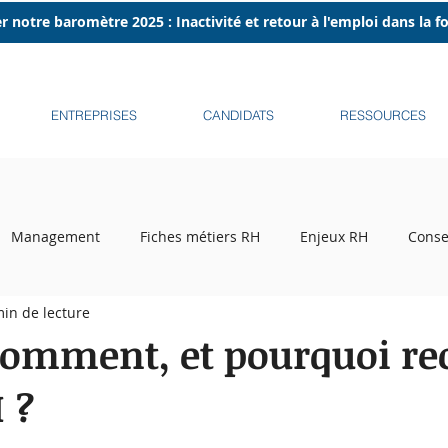
r notre baromètre 2025 : Inactivité et retour à l'emploi dans la 
ENTREPRISES
CANDIDATS
RESSOURCES
Management
Fiches métiers RH
Enjeux RH
Conse
min de lecture
ecrutement
Tribune libre
Podcasts
Recruteurs sur l
omment, et pourquoi re
 ?