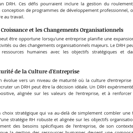
n DRH. Ces défis pourraient inclure la gestion du roulement 
 la conception de programmes de développement professionnel, ou
e au travail.
e Croissance et les Changements Organisationnels
eut être opportune lorsqu'une entreprise planifie une expansion 
ctivités ou des changements organisationnels majeurs. Le DRH peut
 ressources humaines avec les objectifs stratégiques et da
urité de la Culture d'Entreprise
 évolue vers un niveau de maturité où la culture d'entreprise 
recruter un DRH peut être la décision idéale. Un DRH expérimenté
sitive, alignée sur les valeurs de l'entreprise, et à renforcer
 choix stratégique qui va au-delà de simplement combler une fo
'une stratégie RH robuste et alignée sur les objectifs organisat
ent des besoins spécifiques de l'entreprise, de son contexte
sque la gestion des ressources humaines devient une composan