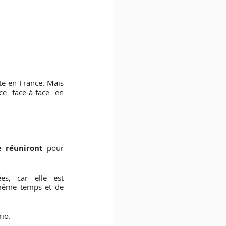
te en France. Mais 
e face-à-face en 
e réuniront 
pour 
, car elle est 
 même temps et de 
rio.