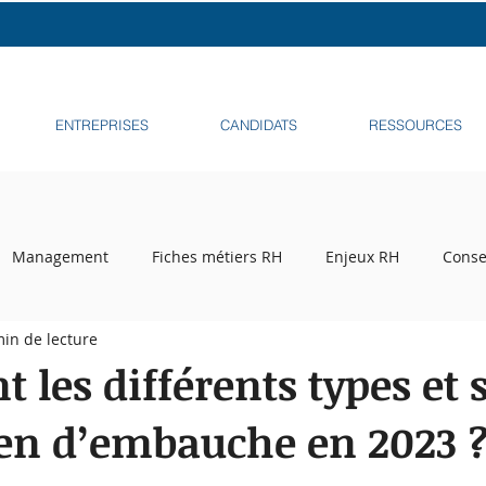
r notre baromètre 2025 : Inactivité et retour à l'emploi dans la 
ENTREPRISES
CANDIDATS
RESSOURCES
Management
Fiches métiers RH
Enjeux RH
Conse
min de lecture
ecrutement
Tribune libre
Podcasts
Recruteurs sur l
t les différents types et 
ien d’embauche en 2023 