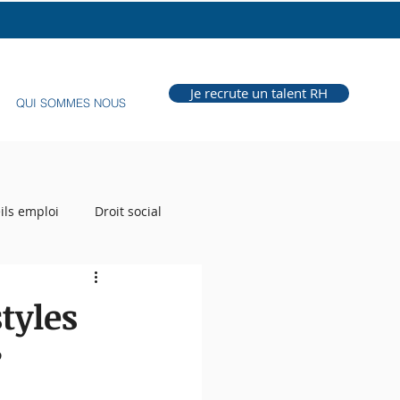
fonction RH
Je recrute un talent RH
QUI SOMMES NOUS
ils emploi
Droit social
e Grill
Auteur RH
styles
?