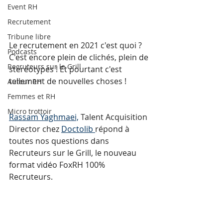
Event RH
Recrutement
Tribune libre
Le recrutement en 2021 c'est quoi ? 
Podcasts
C'est encore plein de clichés, plein de 
Recruteurs sur le Grill
stéréotypes ! Et pourtant c'est 
tellement de nouvelles choses !
Auteur RH
Femmes et RH
Micro trottoir
Rassam Yaghmaei,
 Talent Acquisition 
Director chez 
Doctolib 
répond à 
toutes nos questions dans 
Recruteurs sur le Grill, le nouveau 
format vidéo FoxRH 100% 
Recruteurs.