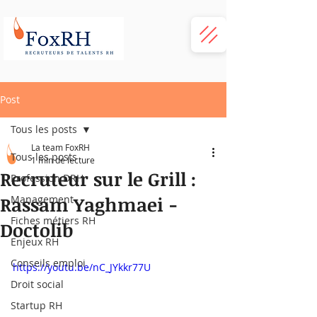
Post
Tous les posts
La team FoxRH
Tous les posts
1 min de lecture
Recruteur sur le Grill :
Profession DRH
Rassam Yaghmaei -
Management
Fiches métiers RH
Doctolib
Enjeux RH
Conseils emploi
https://youtu.be/nC_JYkkr77U
Droit social
Startup RH