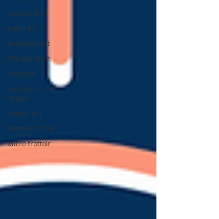
Startup RH
Event RH
Recrutement
Tribune libre
Podcasts
Recruteurs sur
le Grill
Auteur RH
Femmes et RH
Micro trottoir