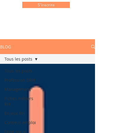
S'inscrire
BLOG
Tous les posts
Tous les posts
Profession DRH
Management
Fiches métiers
RH
Enjeux RH
Conseils emploi
Droit social