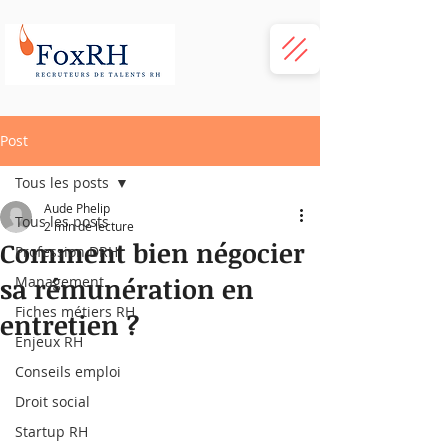
Post
Tous les posts
Aude Phelip
Tous les posts
2 min de lecture
Comment bien négocier
Profession DRH
sa rémunération en
Management
Fiches métiers RH
entretien ?
Enjeux RH
Conseils emploi
Droit social
Startup RH