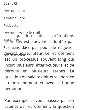
Event RH
Recrutement
Tribune libre
Podcasts
Recruteurs sur le Grill
La question des prétentions 
Auteur RH
salariales est souvent redoutée par 
les candidats par peur de négocier 
Femmes et RH
devant un recruteur. Le recrutement 
Micro trottoir
est un processus souvent long qui 
inclut plusieurs interlocuteurs et se 
déroule en plusieurs étapes. La 
question du salaire doit être abordée 
au bon moment et avec la bonne 
personne.
Par exemple si vous passez par un 
cabinet de recrutement, la question 