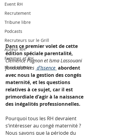
Event RH
Recrutement
Tribune libre
Podcasts
Recruteurs sur le Grill
Dans ce premier volet de cette 
Auteur RH
édition spéciale parentalité, 
Femmes et RH
Clémence Pagnon et Isma Lassouani 
fondadatrices 
 d'Issence 
abordent 
Micro trottoir
avec nous la gestion des congés 
maternité, et les questions 
relatives à ce sujet, car il est 
primordiale d'agir à la naissance 
des inégalités professionnelles. 
Pourquoi tous les RH devraient 
s’intéresser au congé maternité ? 
Nous savons que la période du 