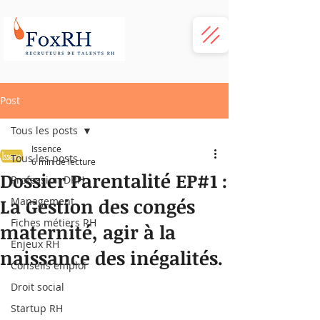
Post
Tous les posts
Issence
Tous les posts
6 min de lecture
Dossier Parentalité EP#1 :
Profession DRH
La Gestion des congés
Management
Fiches métiers RH
maternité, agir à la
Enjeux RH
naissance des inégalités.
Conseils emploi
Droit social
Startup RH