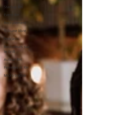
Startup RH
Event RH
Recrutement
Tribune libre
Podcasts
Recruteurs sur
le Grill
Auteur RH
Femmes et RH
Micro trottoir