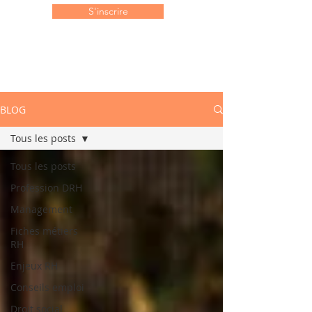
S'inscrire
BLOG
Tous les posts
Tous les posts
Profession DRH
Management
Fiches métiers
RH
Enjeux RH
Conseils emploi
Droit social