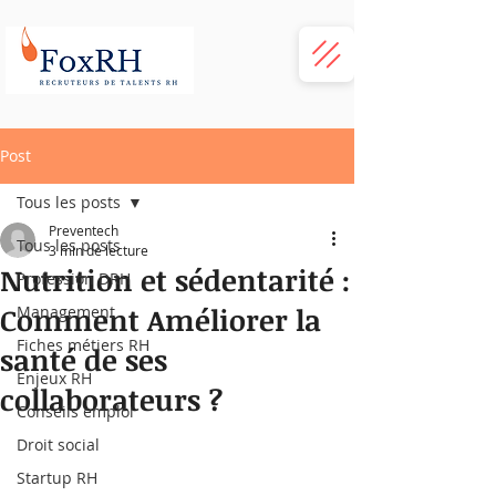
Post
Tous les posts
Preventech
Tous les posts
3 min de lecture
Nutrition et sédentarité :
Profession DRH
Comment Améliorer la
Management
Fiches métiers RH
santé de ses
Enjeux RH
collaborateurs ?
Conseils emploi
Droit social
Startup RH