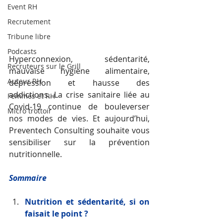
Event RH
Recrutement
Tribune libre
Podcasts
Hyperconnexion, sédentarité, 
Recruteurs sur le Grill
mauvaise hygiène alimentaire, 
Auteur RH
dépression et hausse des 
addictions...La crise sanitaire liée au 
Femmes et RH
Covid-19 continue de bouleverser 
Micro trottoir
nos modes de vies. Et aujourd’hui, 
Preventech Consulting souhaite vous 
sensibiliser sur la prévention 
nutritionnelle.
Sommaire 
Nutrition et sédentarité, si on 
faisait le point ? 