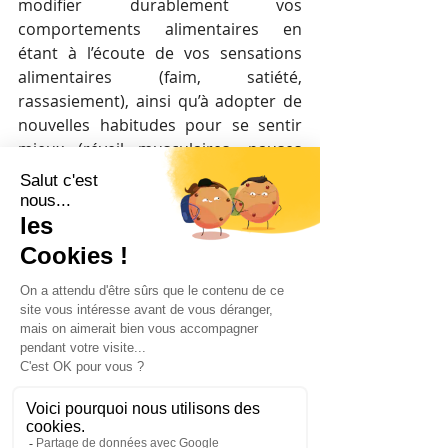
modifier durablement vos 
comportements alimentaires en 
étant à l’écoute de vos sensations 
alimentaires (faim, satiété, 
rassasiement), ainsi qu’à adopter de 
nouvelles habitudes pour se sentir 
mieux (réveil musculaires, pauses 
actives…).Cela est possible grâce à 
des ateliers et des formations sur 
site et/ou à distance, pour les 
managers et les collaborateurs.
En conclusion, l
’entreprise a un rôle 
crucial à jouer car il est indéniable 
qu’un salarié qui est en bonne santé 
et en meilleure forme sera plus 
productif, plus engagé et moins 
stressé au travail
.