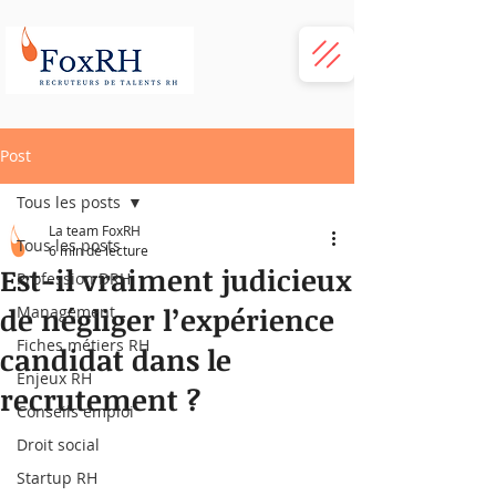
Post
Tous les posts
La team FoxRH
Tous les posts
6 min de lecture
Est-il vraiment judicieux
Profession DRH
de négliger l’expérience
Management
Fiches métiers RH
candidat dans le
Enjeux RH
recrutement ?
Conseils emploi
Droit social
Startup RH