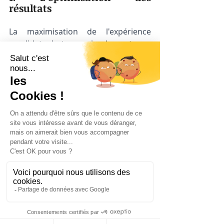
résultats
La maximisation de l'expérience 
candidat n'est pas simplement une 
notion intuitive ; elle peut être 
quantifiée et perfectionnée de 
manière méthodique. Dans cette 
perspective, les ressources humaines 
se trouvent à la croisée des chemins, 
devant choisir judicieusement les 
métriques qui offriront une 
évaluation précise de l'efficacité de 
leur approche. Des taux de 
conversion aux commentaires des 
candidats, un éventail de données se 
dévoile comme un trésor d'insights 
cruciaux, facilitant une 
compréhension profonde et une 
optimisation constante de la qualité 