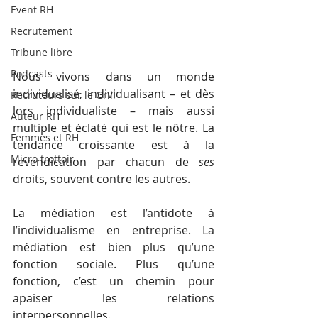
Event RH
Recrutement
Tribune libre
Podcasts
Nous vivons dans un monde 
individualisé, individualisant – et dès 
Recruteurs sur le Grill
lors individualiste – mais aussi 
Auteur RH
multiple et éclaté qui est le nôtre. La 
Femmes et RH
tendance croissante est à la 
Micro trottoir
revendication par chacun de 
ses 
droits, souvent contre les autres.
La médiation est l’antidote à 
l’individualisme en entreprise. La 
médiation est bien plus qu’une 
fonction sociale. Plus qu’une 
fonction, c’est un chemin pour 
apaiser les relations 
interpersonnelles. 