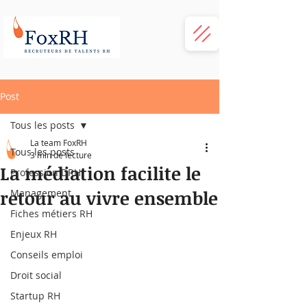
Post
Tous les posts
La team FoxRH
Tous les posts
3 min de lecture
La médiation facilite le
Profession DRH
retour au vivre ensemble
Management
Fiches métiers RH
Enjeux RH
Conseils emploi
Droit social
Startup RH