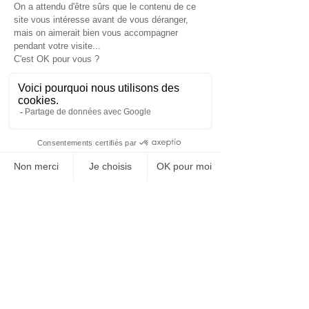
chacun prend conscience de l’autre.
La médiation ne se donne pas pour 
mission de « dire le droit », ni de « 
juger », mais a pour objectif un 
changement intérieur chez ceux qui 
sont en conflit.
Le médiateur  joue alors son rôle et 
fait œuvre d’humanisation au sens 
propre, en amenant les 
protagonistes à faire eux aussi place 
à l’autre. La médiation au cœur de 
l’entreprise permet aux parties en 
conflit  d’amener et passer, au sens 
propre, à la mutuelle « considération 
» les uns des autres, à se regarder 
non plus eux-mêmes seuls, mais à 
inclure l’autre dans leur regard sur 