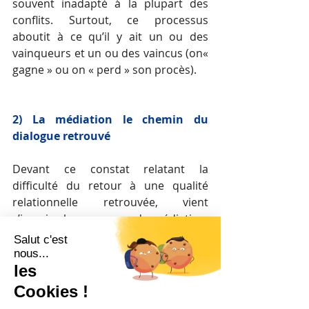
souvent inadapté à la plupart des 
conflits. Surtout, ce processus 
aboutit à ce qu’il y ait un ou des 
vainqueurs et un ou des vaincus (on« 
gagne » ou on « perd » son procès).
2) La médiation le chemin du 
dialogue retrouvé
Devant ce constat relatant la 
difficulté du retour à une qualité 
relationnelle retrouvée, vient 
s’inscrire le processus de médiation, 
processus au terme duquel les 
protagonistes auront non seulement 
trouvé un accord satisfaisant, mais 
auront surtout gagné en humanité, il 
n’y a plus de vainqueur et de vaincu, 