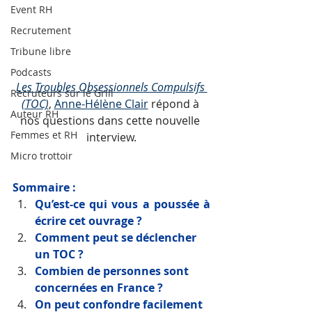
Event RH
Recrutement
Tribune libre
Podcasts
Les Troubles Obsessionnels Compulsifs 
Recruteurs sur le Grill
(TOC)
, 
Anne-Hélène Clair
 répond à 
Auteur RH
nos questions dans cette nouvelle 
Femmes et RH
interview.
Micro trottoir
Sommaire : 
Qu’est-ce qui vous a poussée à 
écrire cet ouvrage ? 
Comment peut se déclencher 
un TOC ?
Combien de personnes sont 
concernées en France ?
On peut confondre facilement 