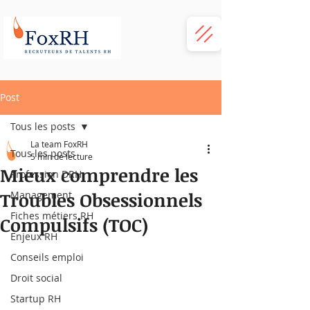
Post
Tous les posts
La team FoxRH
Tous les posts
5 min de lecture
Mieux comprendre les
Profession DRH
Troubles Obsessionnels
Management
Fiches métiers RH
Compulsifs (TOC)
Enjeux RH
Conseils emploi
Droit social
Startup RH