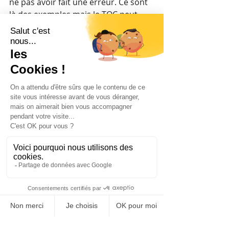
ne pas avoir fait une erreur. Ce sont 
là des exemples mais le TOC peut 
s’immiscer dans beaucoup de 
situations professionnelles ou 
scolaires.
Il n’existe pas de dispositif de 
protection spécifique aux TOC au 
travail ou à l’école. S’il est sévère, il 
peut être reconnu comme un 
handicap et vous pouvez bénéficier 
alors des aménagements prévus 
pour les personnes handicapées. 
Cela se fait avec l’aide de votre 
psychiatre, médecin généraliste et 
de la MDPH.  
6) Quels sont les principaux 