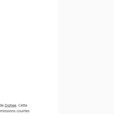
de 
Oohe
e
. Cette 
 missions courtes 