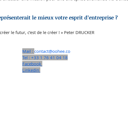
eprésenterait le mieux votre esprit d’entreprise ?
réer le futur, c’est de le créer ! » Peter DRUCKER
Mail : 
contact@oohee.co
Tel : +33 1 76 41 04 18
Facebook 
Linkedin 