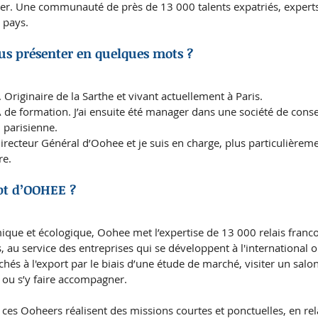
nger. Une communauté de près de 13 000 talents expatriés, experts
 pays.   
ous présenter en quelques mots ?
 Originaire de la Sarthe et vivant actuellement à Paris.
 de formation. J’ai ensuite été manager dans une société de consei
 parisienne.
Directeur Général d’Oohee et je suis en charge, plus particulièremen
e. 
ept d’OOHEE ? 
mique et écologique, Oohee met l’expertise de 13 000 relais fran
, au service des entreprises qui se développent à l'international 
és à l'export par le biais d’une étude de marché, visiter un salon 
 ou s’y faire accompagner.
 ces Ooheers réalisent des missions courtes et ponctuelles, en relai