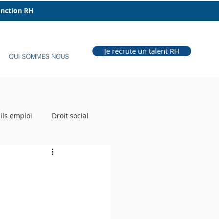
fonction RH
Je recrute un talent RH
QUI SOMMES NOUS
ils emploi
Droit social
e Grill
Auteur RH