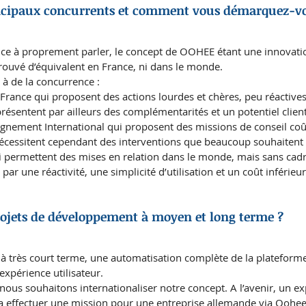
incipaux concurrents et comment vous démarquez-vo
ence à proprement parler, le concept de OOHEE étant une innovat
rouvé d’équivalent en France, ni dans le monde.
 à de la concurrence :
France qui proposent des actions lourdes et chères, peu réactives
présentent par ailleurs des complémentarités et un potentiel client
gnement International qui proposent des missions de conseil coû
écessitent cependant des interventions que beaucoup souhaitent 
i permettent des mises en relation dans le monde, mais sans cadr
 une réactivité, une simplicité d’utilisation et un coût inférieur
projets de développement à moyen et long terme ?
à très court terme, une automatisation complète de la plateforme 
’expérience utilisateur.
ous souhaitons internationaliser notre concept. A l’avenir, un ex
a effectuer une mission pour une entreprise allemande via Oohee