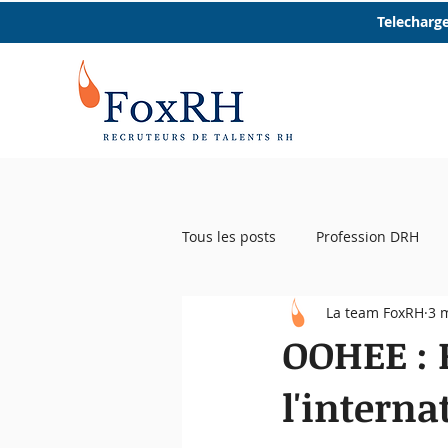
Telecharge
Tous les posts
Profession DRH
La team FoxRH
3 
Startup RH
Event RH
R
OOHEE : 
l'interna
Femmes et RH
Micro trottoir