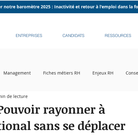
r notre baromètre 2025 : Inactivité et retour à l'emploi dans la 
ENTREPRISES
CANDIDATS
RESSOURCES
Management
Fiches métiers RH
Enjeux RH
Conse
min de lecture
ecrutement
Tribune libre
Podcasts
Recruteurs sur l
Pouvoir rayonner à
tional sans se déplacer