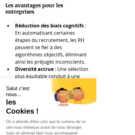
Les avantages pour les 
entreprises
Réduction des biais cognitifs
 : 
En automatisant certaines 
étapes du recrutement, les RH 
peuvent se fier à des 
algorithmes objectifs, éliminant 
ainsi les préjugés inconscients.
Diversité accrue
 : Une sélection 
plus équitable conduit à une 
plus grande diversité de profils 
au sein des équipes, ce qui est 
prouvé pour favoriser 
l'innovation et la performance 
collective​
Amélioration de la marque 
employeur
 : En adoptant des 
pratiques de recrutement plus 