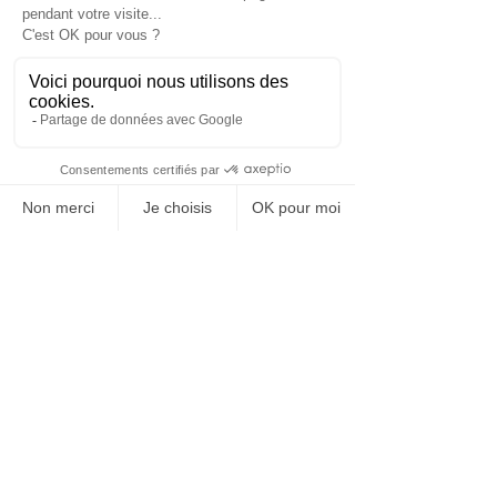
inclusives, les entreprises 
renforcent leur image auprès 
des candidats et des parties 
prenantes.
Améliorer 
l’engagement et la 
rétention des 
talents avec l'IA
En plus de personnaliser et 
d’optimiser les processus de 
recrutement, l’intelligence 
artificielle se révèle également un 
atout majeur pour améliorer 
l'engagement des employés sur le 
long terme. En effet, l'IA ne se 