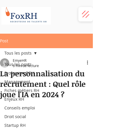
Post
Tous les posts
EmyeHR
Tous les posts
6 min de lecture
La personnalisation du
Profession DRH
recrutement : Quel rôle
Management
Fiches métiers RH
joue l'IA en 2024 ?
Enjeux RH
Conseils emploi
Droit social
Startup RH