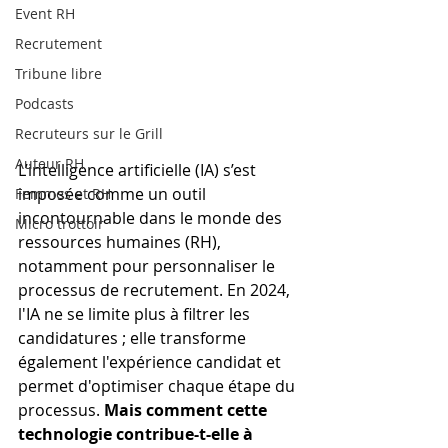
Event RH
Recrutement
Tribune libre
Podcasts
Recruteurs sur le Grill
Auteur RH
L’intelligence artificielle (IA) s’est 
imposée comme un outil 
Femmes et RH
incontournable dans le monde des 
Micro trottoir
ressources humaines (RH), 
notamment pour personnaliser le 
processus de recrutement. En 2024, 
l'IA ne se limite plus à filtrer les 
candidatures ; elle transforme 
également l'expérience candidat et 
permet d'optimiser chaque étape du 
processus.
 Mais comment cette 
technologie contribue-t-elle à 