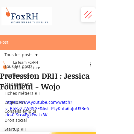
Post
Tous les posts
La team FoxRH
Tous les posts
1 min de lecture
Profession DRH : Jessica
Profession DRH
Fouilleul - Wojo
Management
Fiches métiers RH
Enjeux RH
https://www.youtube.com/watch?
v=BhKzZUWRSGE&list=PLyKhfo6uJuU3Be6
Conseils emploi
do-0fSro4EgkPwUk3K
Droit social
Startup RH