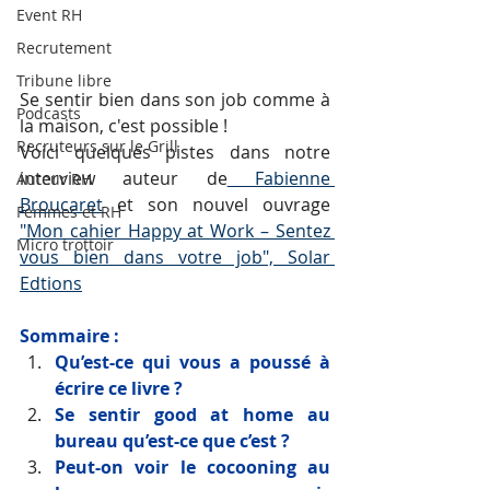
Event RH
Recrutement
Tribune libre
Se sentir bien dans son job comme à 
Podcasts
la maison, c'est possible ! 
Recruteurs sur le Grill
Voici quelques pistes dans notre 
interview auteur de
 Fabienne 
Auteur RH
Broucaret
 et son nouvel ouvrage 
Femmes et RH
"Mon cahier Happy at Work – Sentez 
Micro trottoir
vous bien dans votre job", Solar 
Edtions
Sommaire : 
Qu’est-ce qui vous a poussé à 
écrire ce livre ?
Se sentir good at home au 
bureau qu’est-ce que c’est ? 
Peut-on voir le cocooning au 