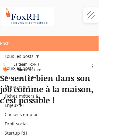
Post
Tous les posts
La team FoxRH
Tous les posts
3 min de lecture
Se sentir bien dans son
Profession DRH
job comme à la maison,
Management
Fiches métiers RH
c'est possible !
Enjeux RH
Conseils emploi
Droit social
Startup RH