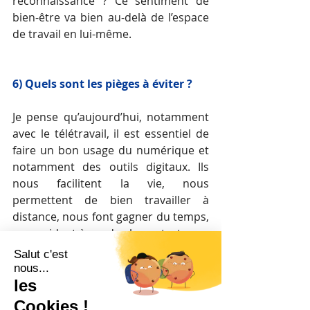
reconnaissance ? Ce sentiment de 
bien-être va bien au-delà de l’espace 
de travail en lui-même.
6) Quels sont les pièges à éviter ? 
Je pense qu’aujourd’hui, notamment 
avec le télétravail, il est essentiel de 
faire un bon usage du numérique et 
notamment des outils digitaux. Ils 
nous facilitent la vie, nous 
permettent de bien travailler à 
distance, nous font gagner du temps, 
nous aident à garder le contact avec 
nos collègues et clients… Mais ils 
peuvent aussi nous détourner de nos 
priorités si on est seulement dans la 
réaction, par exemple quand on 