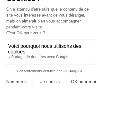
répond à ses mails en continu. 
Cela nous interrompt dans notre 
travail et nous fait perdre en 
concentration. Il est aussi 
fondamental de se préserver : faire 
des pauses régulières, bouger et 
marcher pour lutter contre la 
sédentarité, déconnecter le soir et le 
week-end… Ne culpabilisez pas, ce ne 
sont pas des pertes de temps, bien 
au contraire !
7) Si vous deviez ne délivrer qu’un 
conseil à appliquer pour être Happy 
at Work ?
S’écouter ! S’il existait UNE recette 
miracle pour être heureux au travail, 